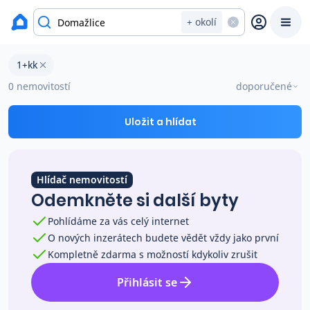
Byty na prodej
+ okolí
Byty 1+kk na prodej v okresu Domažlice
1+kk
Prodat
Koupit
Ceny
0 nemovitostí
doporučené
Prodej s Reas.cz
Uložit a hlídat
Chytrý odhad ceny
Hlídač nemovitostí
Odemkněte si další byty
Ceny prodaných nemovitostí
Pohlídáme za vás celý internet
O nových inzerátech budete vědět vždy jako první
Okamžitý výkup
Kompletně zdarma s možností kdykoliv zrušit
Přihlásit se
Přehled realitních makléřů