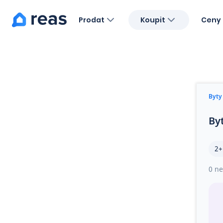
Prodat
Koupit
Ceny 
Blog
O nás
Kariéra
Kontakt
Byty
By
2+
0 ne