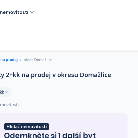
nemovitostí
 na prodej
okres Domažlice
ty 2+kk na prodej v okresu Domažlice
kk
movitostí
Hlídač nemovitostí
Odemkněte si 1 další byt