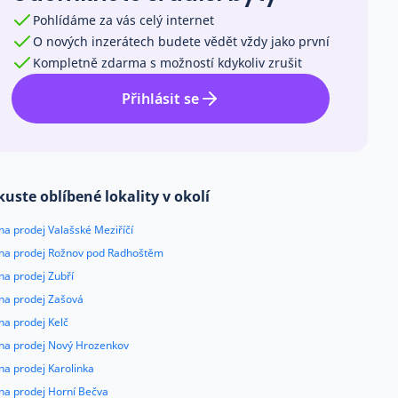
Pohlídáme za vás celý internet
O nových inzerátech budete vědět vždy jako první
Kompletně zdarma s možností kdykoliv zrušit
Přihlásit se
kuste oblíbené lokality v okolí
na prodej Valašské Meziříčí
 na prodej Rožnov pod Radhoštěm
na prodej Zubří
 na prodej Zašová
na prodej Kelč
 na prodej Nový Hrozenkov
na prodej Karolinka
 na prodej Horní Bečva