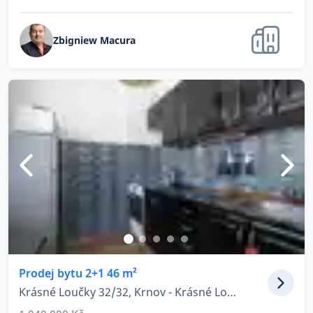
Zbigniew Macura
Prodej bytu 2+1 46 m²
Krásné Loučky 32/32, Krnov - Krásné Loučky