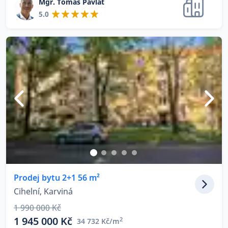
Mgr. Tomáš Pavlát
5.0
Prodej bytu 2+1 56 m²
Cihelní, Karviná
1 990 000 Kč
1 945 000 Kč
2
34 732 Kč/m