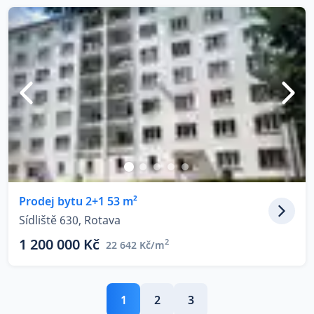
Prodej bytu 2+1 53 m²
Sídliště 630, Rotava
1 200 000 Kč
2
22 642 Kč/m
1
2
3