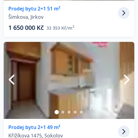
Prodej bytu 2+1 51 m²
Šimkova, Jirkov
1 650 000 Kč
2
32 353 Kč/m
Prodej bytu 2+1 49 m²
Křižíkova 1475, Sokolov