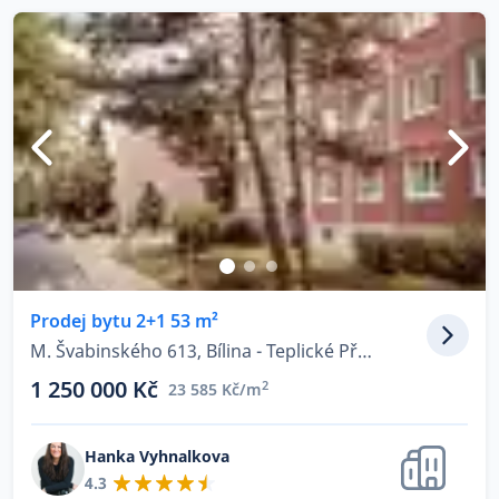
Prodej bytu 2+1 53 m²
M. Švabinského 613, Bílina - Teplické Předměstí
1 250 000 Kč
2
23 585 Kč/m
Hanka Vyhnalkova
4.3