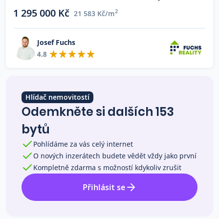
Co říkají naši zákazníci
1 295 000 Kč
2
21 583 Kč/m
Josef Fuchs
Blog
4.8
O nás
Kariéra
Kontakt
Hlídač nemovitostí
Odemkněte si dalších 153
bytů
Pohlídáme za vás celý internet
O nových inzerátech budete vědět vždy jako první
Kompletně zdarma s možností kdykoliv zrušit
Přihlásit se