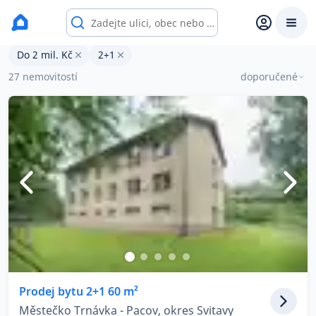
Byty 2+1 na prodej s cenou do 2 mil. Kč
Do 2 mil. Kč
2+1
Prodat
Koupit
Ceny
27 nemovitostí
doporučené
Prodej s Reas.cz
Chytrý odhad ceny
Ceny prodaných nemovitostí
Okamžitý výkup
Přehled realitních makléřů
Prodej bytu 2+1 60 m²
Městečko Trnávka - Pacov, okres Svitavy