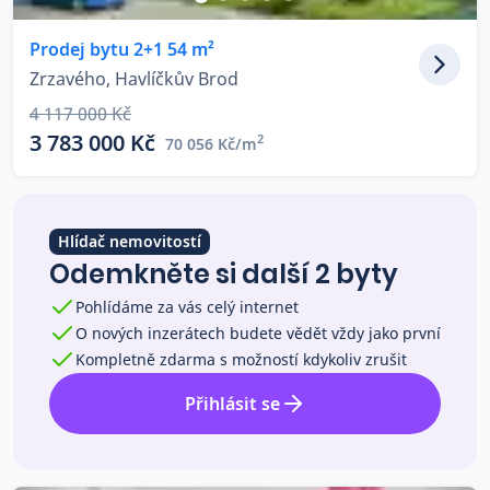
Co říkají naši zákazníci
Prodej bytu 2+1 54 m²
Zrzavého, Havlíčkův Brod
Blog
4 117 000 Kč
O nás
3 783 000 Kč
2
70 056 Kč/m
Kariéra
Kontakt
Hlídač nemovitostí
Odemkněte si další 2 byty
Pohlídáme za vás celý internet
O nových inzerátech budete vědět vždy jako první
Kompletně zdarma s možností kdykoliv zrušit
Přihlásit se