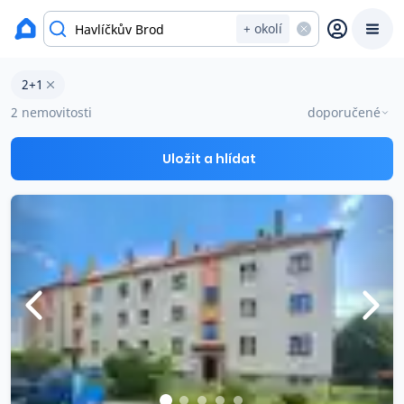
okres Havlíčkův Brod
+ okolí
Byty 2+1 na prodej Havlíčkův Brod
2+1
Prodat
Koupit
Ceny
2 nemovitosti
doporučené
Prodej s Reas.cz
Uložit a hlídat
Chytrý odhad ceny
Ceny prodaných nemovitostí
Okamžitý výkup
Přehled realitních makléřů