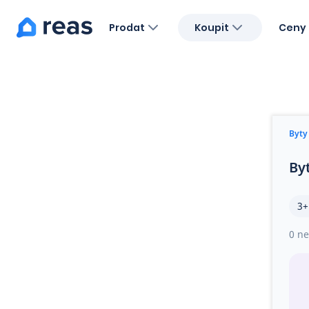
Prodat
Koupit
Ceny 
Blog
O nás
Kariéra
Kontakt
Byty
By
3+
0 ne