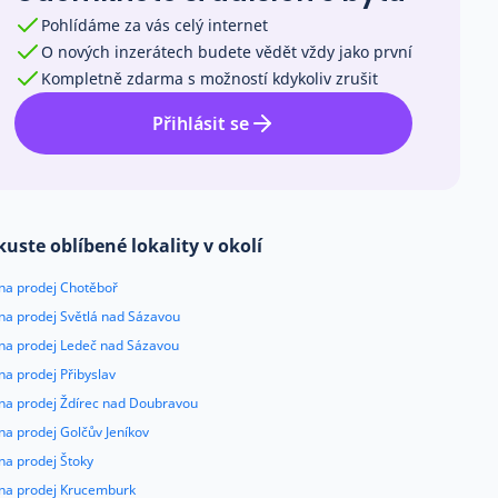
Pohlídáme za vás celý internet
O nových inzerátech budete vědět vždy jako první
Kompletně zdarma s možností kdykoliv zrušit
Přihlásit se
kuste oblíbené lokality v okolí
 na prodej Chotěboř
na prodej Světlá nad Sázavou
 na prodej Ledeč nad Sázavou
na prodej Přibyslav
 na prodej Ždírec nad Doubravou
na prodej Golčův Jeníkov
na prodej Štoky
 na prodej Krucemburk