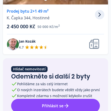
Co říkají naši zákazníci
Prodej bytu 2+1 49 m²
K. Čapka 344, Hostinné
Blog
2 450 000 Kč
2
50 000 Kč/m
O nás
Kariéra
Kontakt
Jan Kozák
4.7
Hlídač nemovitostí
Odemkněte si další 2 byty
Pohlídáme za vás celý internet
O nových inzerátech budete vědět vždy jako první
Kompletně zdarma s možností kdykoliv zrušit
Přihlásit se