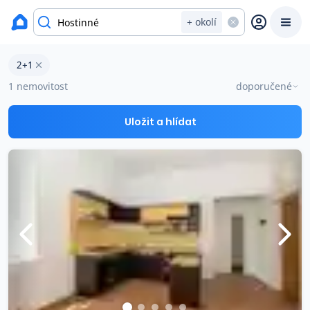
okres Trutnov
+ okolí
Byty 2+1 na prodej Hostinné
2+1
Prodat
Koupit
Ceny
1 nemovitost
doporučené
Prodej s Reas.cz
Uložit a hlídat
Chytrý odhad ceny
Ceny prodaných nemovitostí
Okamžitý výkup
Přehled realitních makléřů