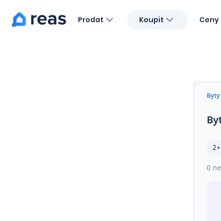
Prodat
Koupit
Ceny 
Blog
O nás
Kariéra
Kontakt
Byty
By
2+
0 ne