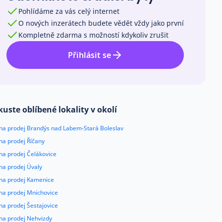
Pohlídáme za vás celý internet
O nových inzerátech budete vědět vždy jako první
Kompletně zdarma s možností kdykoliv zrušit
Přihlásit se
kuste oblíbené lokality v okolí
 na prodej Brandýs nad Labem-Stará Boleslav
na prodej Říčany
na prodej Čelákovice
na prodej Úvaly
 na prodej Kamenice
 na prodej Mnichovice
na prodej Šestajovice
 na prodej Nehvizdy