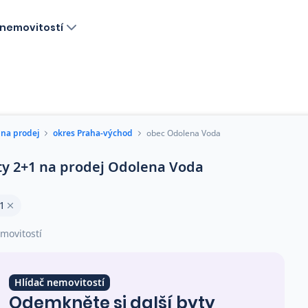
nemovitostí
 na prodej
okres Praha-východ
obec Odolena Voda
ty 2+1 na prodej Odolena Voda
1
movitostí
Hlídač nemovitostí
Odemkněte si další byty