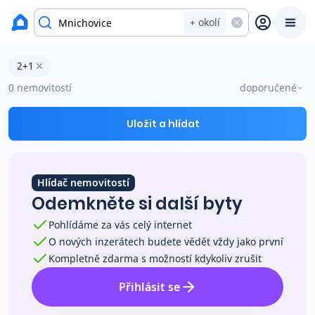
okres Praha-východ
+ okolí
Byty 2+1 na prodej Mnichovice
2+1
Prodat
Koupit
Ceny
0 nemovitostí
doporučené
Prodej s Reas.cz
Uložit a hlídat
Chytrý odhad ceny
Hlídač nemovitostí
Odemkněte si další byty
Ceny prodaných nemovitostí
Pohlídáme za vás celý internet
O nových inzerátech budete vědět vždy jako první
Okamžitý výkup
Kompletně zdarma s možností kdykoliv zrušit
Přihlásit se
Přehled realitních makléřů