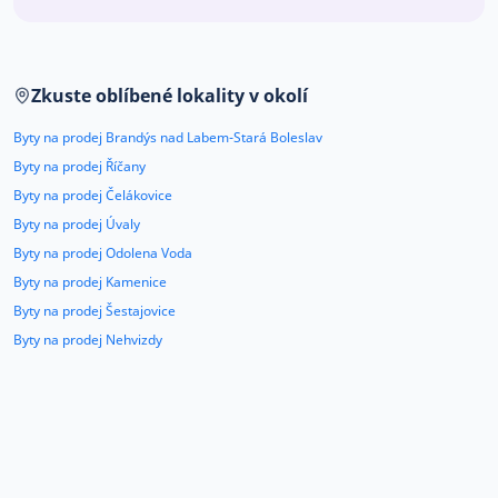
Co říkají naši zákazníci
Zkuste oblíbené lokality v okolí
Blog
O nás
Byty na prodej Brandýs nad Labem-Stará Boleslav
Kariéra
Kontakt
Byty na prodej Říčany
Byty na prodej Čelákovice
Byty na prodej Úvaly
Byty na prodej Odolena Voda
Byty na prodej Kamenice
Byty na prodej Šestajovice
Byty na prodej Nehvizdy