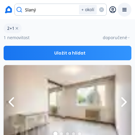
okres Kladno
+ okolí
Byty 2+1 na prodej Slaný
2+1
Prodat
Koupit
Ceny
1 nemovitost
doporučené
Prodej s Reas.cz
Uložit a hlídat
Chytrý odhad ceny
Ceny prodaných nemovitostí
Okamžitý výkup
Přehled realitních makléřů