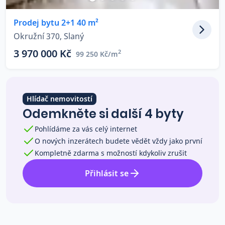
Co říkají naši zákazníci
Prodej bytu 2+1 40 m²
Okružní 370, Slaný
Blog
3 970 000 Kč
2
99 250 Kč/m
O nás
Kariéra
Kontakt
Hlídač nemovitostí
Odemkněte si další 4 byty
Pohlídáme za vás celý internet
O nových inzerátech budete vědět vždy jako první
Kompletně zdarma s možností kdykoliv zrušit
Přihlásit se