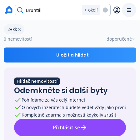
okres Bruntál
+ okolí
Byty 2+kk na prodej Bruntál
2+kk
Prodat
Koupit
Ceny
0 nemovitostí
doporučené
Prodej s Reas.cz
Uložit a hlídat
Chytrý odhad ceny
Hlídač nemovitostí
Odemkněte si další byty
Ceny prodaných nemovitostí
Pohlídáme za vás celý internet
O nových inzerátech budete vědět vždy jako první
Okamžitý výkup
Kompletně zdarma s možností kdykoliv zrušit
Přihlásit se
Přehled realitních makléřů