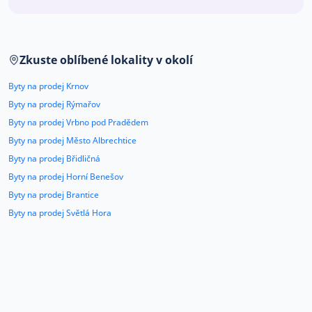
Co říkají naši zákazníci
Zkuste oblíbené lokality v okolí
Blog
O nás
Byty na prodej Krnov
Kariéra
Kontakt
Byty na prodej Rýmařov
Byty na prodej Vrbno pod Pradědem
Byty na prodej Město Albrechtice
Byty na prodej Břidličná
Byty na prodej Horní Benešov
Byty na prodej Brantice
Byty na prodej Světlá Hora