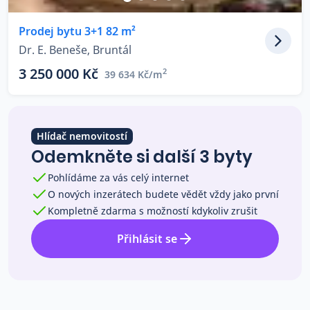
Co říkají naši zákazníci
Prodej bytu 3+1 82 m²
Dr. E. Beneše, Bruntál
Blog
3 250 000 Kč
2
39 634 Kč/m
O nás
Kariéra
Kontakt
Hlídač nemovitostí
Odemkněte si další 3 byty
Pohlídáme za vás celý internet
O nových inzerátech budete vědět vždy jako první
Kompletně zdarma s možností kdykoliv zrušit
Přihlásit se