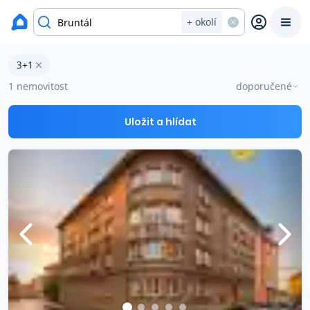
okres Bruntál
+ okolí
Byty 3+1 na prodej Bruntál
3+1
Prodat
Koupit
Ceny
1 nemovitost
doporučené
Prodej s Reas.cz
Uložit a hlídat
Chytrý odhad ceny
Ceny prodaných nemovitostí
Okamžitý výkup
Přehled realitních makléřů