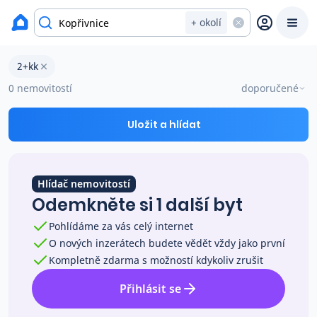
okres Nový Jičín
+ okolí
Byty 2+kk na prodej Kopřivnice
2+kk
Prodat
Koupit
Ceny
0 nemovitostí
doporučené
Prodej s Reas.cz
Uložit a hlídat
Chytrý odhad ceny
Hlídač nemovitostí
Odemkněte si 1 další byt
Ceny prodaných nemovitostí
Pohlídáme za vás celý internet
O nových inzerátech budete vědět vždy jako první
Okamžitý výkup
Kompletně zdarma s možností kdykoliv zrušit
Přihlásit se
Přehled realitních makléřů