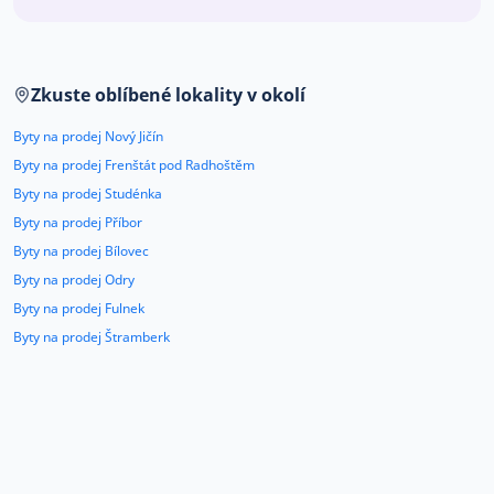
Co říkají naši zákazníci
Zkuste oblíbené lokality v okolí
Blog
O nás
Byty na prodej Nový Jičín
Kariéra
Kontakt
Byty na prodej Frenštát pod Radhoštěm
Byty na prodej Studénka
Byty na prodej Příbor
Byty na prodej Bílovec
Byty na prodej Odry
Byty na prodej Fulnek
Byty na prodej Štramberk