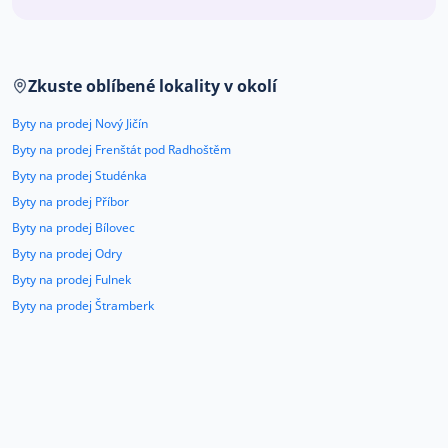
Co říkají naši zákazníci
Zkuste oblíbené lokality v okolí
Blog
O nás
Byty na prodej Nový Jičín
Kariéra
Kontakt
Byty na prodej Frenštát pod Radhoštěm
Byty na prodej Studénka
Byty na prodej Příbor
Byty na prodej Bílovec
Byty na prodej Odry
Byty na prodej Fulnek
Byty na prodej Štramberk