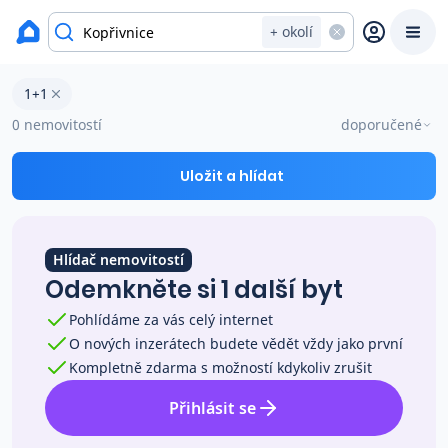
okres Nový Jičín
+ okolí
Byty 1+1 na prodej Kopřivnice
1+1
Prodat
Koupit
Ceny
0 nemovitostí
doporučené
Prodej s Reas.cz
Uložit a hlídat
Chytrý odhad ceny
Hlídač nemovitostí
Odemkněte si 1 další byt
Ceny prodaných nemovitostí
Pohlídáme za vás celý internet
O nových inzerátech budete vědět vždy jako první
Okamžitý výkup
Kompletně zdarma s možností kdykoliv zrušit
Přihlásit se
Přehled realitních makléřů