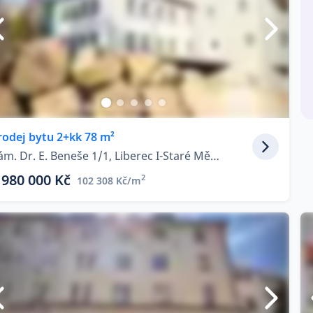
rodej bytu 2+kk 78 m²
nám. Dr. E. Beneše 1/1, Liberec I-Staré Město
 980 000 Kč
2
102 308 Kč/m