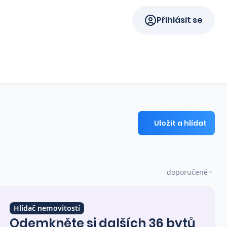
Přihlásit se
Uložit a hlídat
doporučené
Hlídač nemovitostí
Odemkněte si dalších 36 bytů