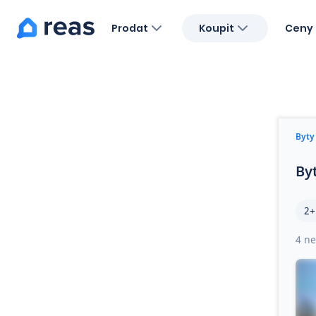
Prodat
Koupit
Ceny 
Blog
O nás
Kariéra
Kontakt
Byty
By
2+
4 ne