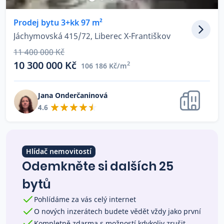
Co říkají naši zákazníci
Prodej bytu 3+kk 97 m²
Jáchymovská 415/72, Liberec X-Františkov
Blog
11 400 000 Kč
O nás
10 300 000 Kč
2
106 186 Kč/m
Kariéra
Kontakt
Jana Onderčaninová
4.6
Hlídač nemovitostí
Odemkněte si dalších 25
bytů
Pohlídáme za vás celý internet
O nových inzerátech budete vědět vždy jako první
Kompletně zdarma s možností kdykoliv zrušit