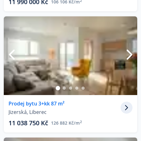
11 990 000 Kč
2
106 106 Kč/m
Prodej bytu 3+kk 87 m²
Jizerská, Liberec
11 038 750 Kč
2
126 882 Kč/m