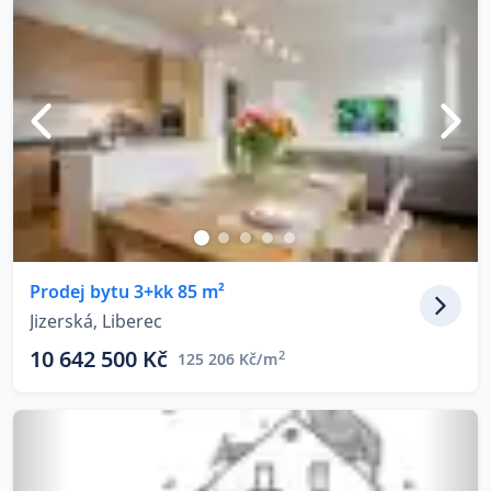
Prodej bytu 3+kk 85 m²
Jizerská, Liberec
10 642 500 Kč
2
125 206 Kč/m