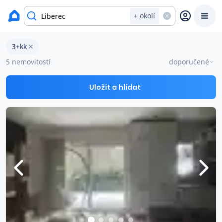
okres Liberec
+ okolí
Byty 3+kk na prodej Liberec
3+kk
Prodat
Koupit
Ceny
5 nemovitostí
doporučené
Prodej s Reas.cz
Uložit a hlídat
Chytrý odhad ceny
Ceny prodaných nemovitostí
Okamžitý výkup
Přehled realitních makléřů