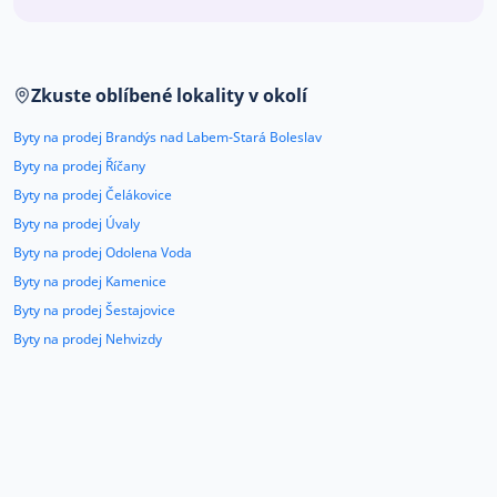
Co říkají naši zákazníci
Zkuste oblíbené lokality v okolí
Blog
O nás
Byty na prodej Brandýs nad Labem-Stará Boleslav
Kariéra
Kontakt
Byty na prodej Říčany
Byty na prodej Čelákovice
Byty na prodej Úvaly
Byty na prodej Odolena Voda
Byty na prodej Kamenice
Byty na prodej Šestajovice
Byty na prodej Nehvizdy