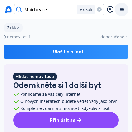
okres Praha-východ
+ okolí
Byty 2+kk na prodej Mnichovice
2+kk
Prodat
Koupit
Ceny
0 nemovitostí
doporučené
Prodej s Reas.cz
Uložit a hlídat
Chytrý odhad ceny
Hlídač nemovitostí
Odemkněte si 1 další byt
Ceny prodaných nemovitostí
Pohlídáme za vás celý internet
O nových inzerátech budete vědět vždy jako první
Okamžitý výkup
Kompletně zdarma s možností kdykoliv zrušit
Přihlásit se
Přehled realitních makléřů