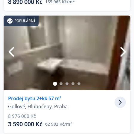
8 890 000 Kč
2
155 965 Kč/m
POPULÁRNÍ
Prodej bytu 2+kk 57 m²
Gollové, Hlubočepy, Praha
8 976 000 Kč
3 590 000 Kč
2
62 982 Kč/m