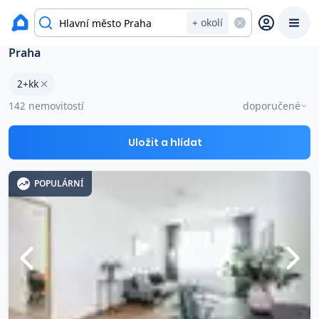
Byty na prodej
+ okolí
Byty 2+kk na prodej v okresu Hlavní město
Praha
Prodat
Koupit
Ceny
2+kk
142 nemovitostí
doporučené
Prodej s Reas.cz
Uložit a hlídat
Chytrý odhad ceny
POPULÁRNÍ
Ceny prodaných nemovitostí
Okamžitý výkup
Přehled realitních makléřů