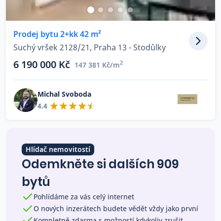
Co říkají naši zákazníci
Prodej bytu 2+kk 42 m²
Suchý vršek 2128/21, Praha 13 - Stodůlky
Blog
O nás
6 190 000 Kč
2
147 381 Kč/m
Kariéra
Kontakt
Michal Svoboda
4.4
Hlídač nemovitostí
Odemkněte si dalších 909
bytů
Pohlídáme za vás celý internet
O nových inzerátech budete vědět vždy jako první
Kompletně zdarma s možností kdykoliv zrušit