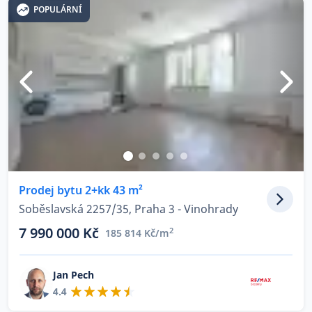
POPULÁRNÍ
Prodej bytu 2+kk 43 m²
Soběslavská 2257/35, Praha 3 - Vinohrady
7 990 000 Kč
2
185 814 Kč/m
Jan Pech
4.4