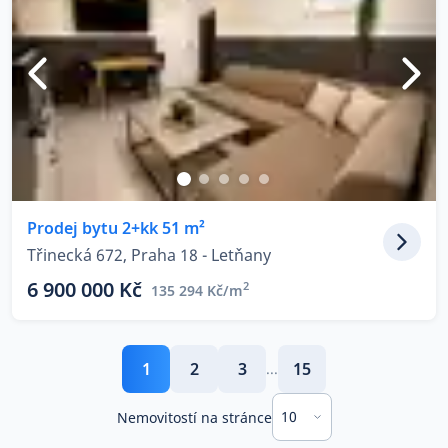
Prodej bytu 2+kk 51 m²
Třinecká 672, Praha 18 - Letňany
6 900 000 Kč
2
135 294 Kč/m
1
2
3
15
...
10
Nemovitostí na stránce