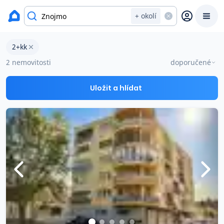
okres Znojmo
+ okolí
Byty 2+kk na prodej Znojmo
2+kk
Prodat
Koupit
Ceny
2 nemovitosti
doporučené
Prodej s Reas.cz
Uložit a hlídat
Chytrý odhad ceny
Ceny prodaných nemovitostí
Okamžitý výkup
Přehled realitních makléřů