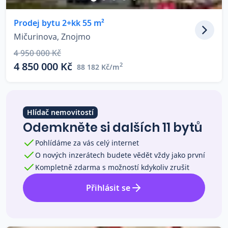
Co říkají naši zákazníci
Prodej bytu 2+kk 55 m²
Mičurinova, Znojmo
Blog
4 950 000 Kč
O nás
4 850 000 Kč
2
88 182 Kč/m
Kariéra
Kontakt
Hlídač nemovitostí
Odemkněte si dalších 11 bytů
Pohlídáme za vás celý internet
O nových inzerátech budete vědět vždy jako první
Kompletně zdarma s možností kdykoliv zrušit
Přihlásit se