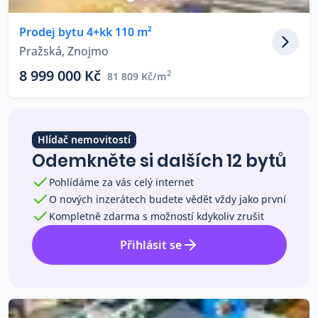
Co říkají naši zákazníci
Prodej bytu 4+kk 110 m²
Pražská, Znojmo
Blog
8 999 000 Kč
2
81 809 Kč/m
O nás
Kariéra
Kontakt
Hlídač nemovitostí
Odemkněte si dalších 12 bytů
Pohlídáme za vás celý internet
O nových inzerátech budete vědět vždy jako první
Kompletně zdarma s možností kdykoliv zrušit
Přihlásit se