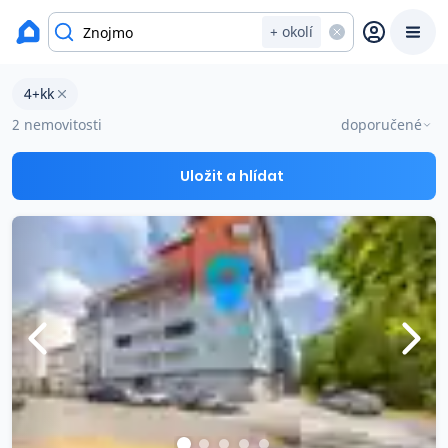
okres Znojmo
+ okolí
Byty 4+kk na prodej Znojmo
4+kk
Prodat
Koupit
Ceny
2 nemovitosti
doporučené
Prodej s Reas.cz
Uložit a hlídat
Chytrý odhad ceny
Ceny prodaných nemovitostí
Okamžitý výkup
Přehled realitních makléřů