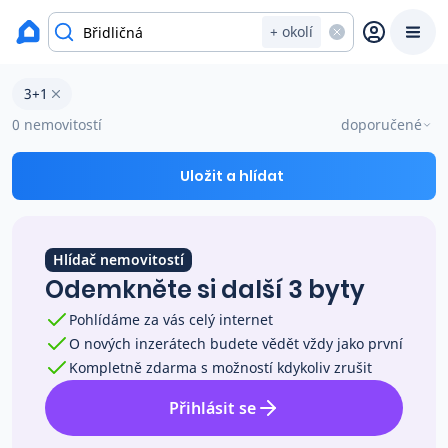
okres Bruntál
+ okolí
Byty 3+1 na prodej Břidličná
3+1
Prodat
Koupit
Ceny
0 nemovitostí
doporučené
Prodej s Reas.cz
Uložit a hlídat
Chytrý odhad ceny
Hlídač nemovitostí
Odemkněte si další 3 byty
Ceny prodaných nemovitostí
Pohlídáme za vás celý internet
O nových inzerátech budete vědět vždy jako první
Okamžitý výkup
Kompletně zdarma s možností kdykoliv zrušit
Přihlásit se
Přehled realitních makléřů