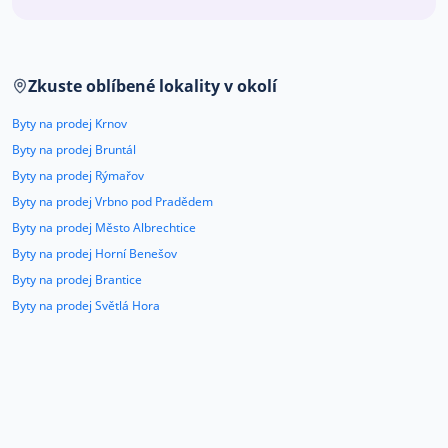
Co říkají naši zákazníci
Zkuste oblíbené lokality v okolí
Blog
O nás
Byty na prodej Krnov
Kariéra
Kontakt
Byty na prodej Bruntál
Byty na prodej Rýmařov
Byty na prodej Vrbno pod Pradědem
Byty na prodej Město Albrechtice
Byty na prodej Horní Benešov
Byty na prodej Brantice
Byty na prodej Světlá Hora