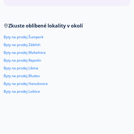
Co říkají naši zákazníci
Zkuste oblíbené lokality v okolí
Blog
O nás
Byty na prodej Šumperk
Kariéra
Kontakt
Byty na prodej Zábřeh
Byty na prodej Mohelnice
Byty na prodej Rapotín
Byty na prodej Libina
Byty na prodej Bludov
Byty na prodej Hanušovice
Byty na prodej Loštice