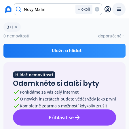
okres Šumperk
+ okolí
Byty 3+1 na prodej Nový Malín
3+1
Prodat
Koupit
Ceny
0 nemovitostí
doporučené
Prodej s Reas.cz
Uložit a hlídat
Chytrý odhad ceny
Hlídač nemovitostí
Odemkněte si další byty
Ceny prodaných nemovitostí
Pohlídáme za vás celý internet
O nových inzerátech budete vědět vždy jako první
Okamžitý výkup
Kompletně zdarma s možností kdykoliv zrušit
Přihlásit se
Přehled realitních makléřů