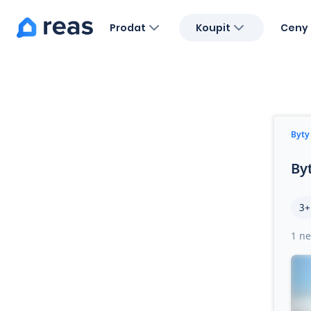
Prodat
Koupit
Ceny 
Blog
O nás
Kariéra
Kontakt
Byty
By
3+
1 ne