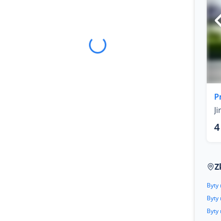
P
J
4
Z
Byty
Byty
Byty 