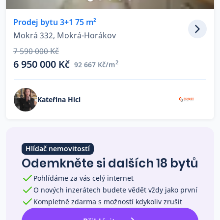
Co říkají naši zákazníci
Prodej bytu 3+1 75 m²
Mokrá 332, Mokrá-Horákov
Blog
7 590 000 Kč
O nás
6 950 000 Kč
2
92 667 Kč/m
Kariéra
Kontakt
Kateřina Hicl
Hlídač nemovitostí
Odemkněte si dalších 18 bytů
Pohlídáme za vás celý internet
O nových inzerátech budete vědět vždy jako první
Kompletně zdarma s možností kdykoliv zrušit