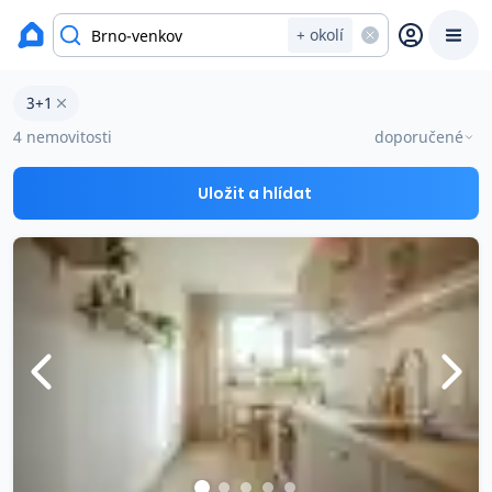
Byty na prodej
+ okolí
Byty 3+1 na prodej v okresu Brno-venkov
3+1
Prodat
Koupit
Ceny
4 nemovitosti
doporučené
Prodej s Reas.cz
Uložit a hlídat
Chytrý odhad ceny
Ceny prodaných nemovitostí
Okamžitý výkup
Přehled realitních makléřů