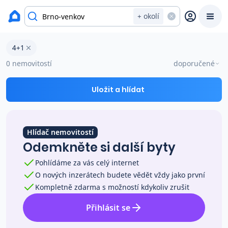
Byty na prodej
+ okolí
Byty 4+1 na prodej v okresu Brno-venkov
4+1
Prodat
Koupit
Ceny
0 nemovitostí
doporučené
Prodej s Reas.cz
Uložit a hlídat
Chytrý odhad ceny
Hlídač nemovitostí
Odemkněte si další byty
Ceny prodaných nemovitostí
Pohlídáme za vás celý internet
O nových inzerátech budete vědět vždy jako první
Okamžitý výkup
Kompletně zdarma s možností kdykoliv zrušit
Přihlásit se
Přehled realitních makléřů