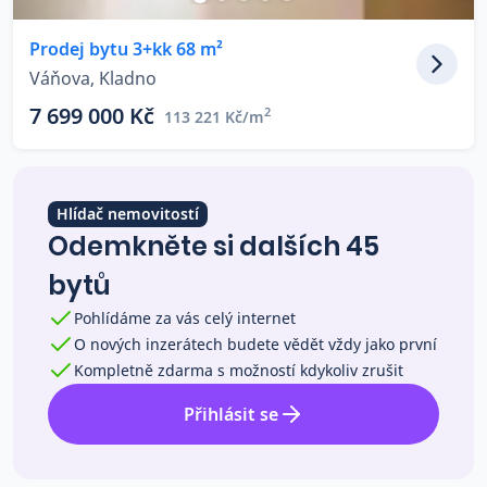
Co říkají naši zákazníci
Prodej bytu 3+kk 68 m²
Váňova, Kladno
Blog
7 699 000 Kč
2
113 221 Kč/m
O nás
Kariéra
Kontakt
Hlídač nemovitostí
Odemkněte si dalších 45
bytů
Pohlídáme za vás celý internet
O nových inzerátech budete vědět vždy jako první
Kompletně zdarma s možností kdykoliv zrušit
Přihlásit se