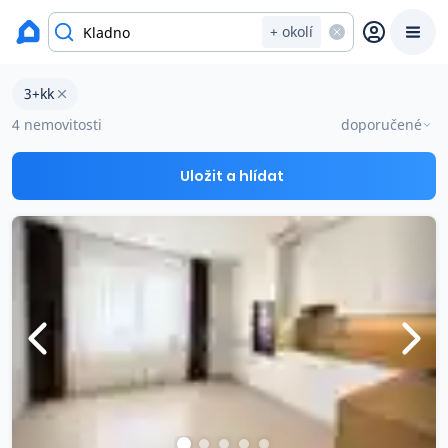
okres Kladno
+ okolí
Byty 3+kk na prodej Kladno
3+kk
Prodat
Koupit
Ceny
4 nemovitosti
doporučené
Prodej s Reas.cz
Uložit a hlídat
Chytrý odhad ceny
Ceny prodaných nemovitostí
Okamžitý výkup
Přehled realitních makléřů