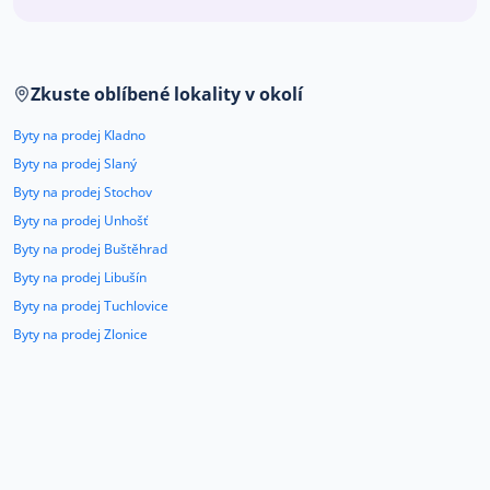
Co říkají naši zákazníci
Zkuste oblíbené lokality v okolí
Blog
O nás
Byty na prodej Kladno
Kariéra
Kontakt
Byty na prodej Slaný
Byty na prodej Stochov
Byty na prodej Unhošť
Byty na prodej Buštěhrad
Byty na prodej Libušín
Byty na prodej Tuchlovice
Byty na prodej Zlonice