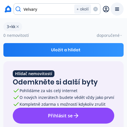
okres Kladno
+ okolí
Byty 3+kk na prodej Velvary
3+kk
Prodat
Koupit
Ceny
0 nemovitostí
doporučené
Prodej s Reas.cz
Uložit a hlídat
Chytrý odhad ceny
Hlídač nemovitostí
Odemkněte si další byty
Ceny prodaných nemovitostí
Pohlídáme za vás celý internet
O nových inzerátech budete vědět vždy jako první
Okamžitý výkup
Kompletně zdarma s možností kdykoliv zrušit
Přihlásit se
Přehled realitních makléřů