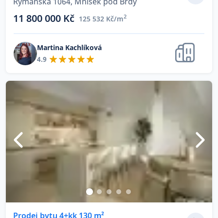
Rymáňská 1064, Mníšek pod Brdy
11 800 000 Kč
2
125 532 Kč/m
Martina Kachlíková
4.9
Prodej bytu 4+kk 130 m²