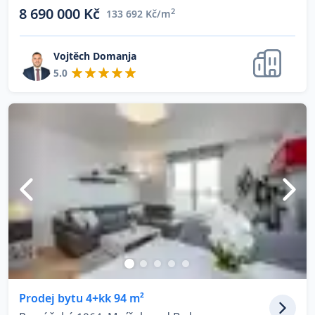
8 690 000 Kč
2
133 692 Kč/m
Vojtěch Domanja
5.0
Prodej bytu 4+kk 94 m²