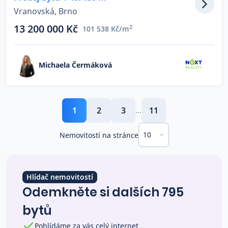
Vranovská, Brno
13 200 000 Kč
2
101 538 Kč/m
Michaela Čermáková
1
2
3
11
...
10
Nemovitostí na stránce
Hlídač nemovitostí
Odemkněte si dalších 795
bytů
Pohlídáme za vás celý internet