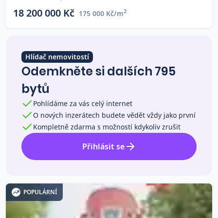
Co říkají naši zákazníci
18 200 000 Kč
2
175 000 Kč/m
Blog
O nás
Hlídač nemovitostí
Kariéra
Odemkněte si dalších 795
Kontakt
bytů
Pohlídáme za vás celý internet
O nových inzerátech budete vědět vždy jako první
Kompletně zdarma s možností kdykoliv zrušit
Přihlásit se
POPULÁRNÍ