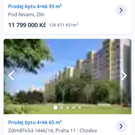
Prodej bytu 4+kk 93 m²
Pod Nivami, Zlín
11 799 000 Kč
2
126 871 Kč/m
Prodej bytu 4+kk 65 m²
Zdiměřická 1446/14, Praha 11 - Chodov