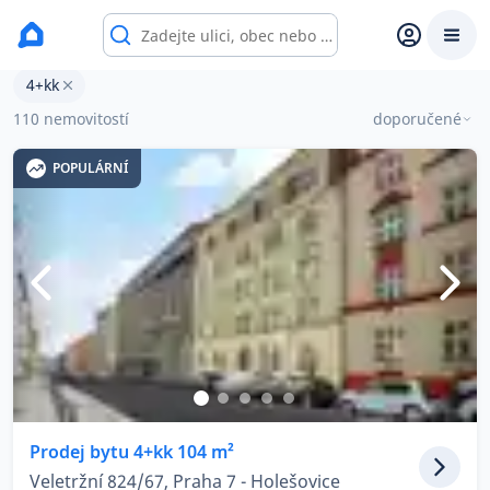
Byty 4+kk na prodej
4+kk
Prodat
Koupit
Ceny
110 nemovitostí
doporučené
POPULÁRNÍ
Prodej s Reas.cz
Chytrý odhad ceny
Ceny prodaných nemovitostí
Okamžitý výkup
Přehled realitních makléřů
Prodej bytu 4+kk 104 m²
Veletržní 824/67, Praha 7 - Holešovice