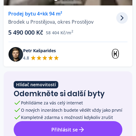
Co říkají naši zákazníci
Prodej bytu 4+kk 94 m²
Brodek u Prostějova, okres Prostějov
Blog
5 490 000 Kč
2
58 404 Kč/m
O nás
Kariéra
Kontakt
Petr Kašparides
4.8
Hlídač nemovitostí
Odemkněte si další byty
Pohlídáme za vás celý internet
O nových inzerátech budete vědět vždy jako první
Kompletně zdarma s možností kdykoliv zrušit
Přihlásit se