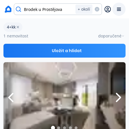
okres Prostějov
+ okolí
Byty 4+kk na prodej Brodek u Prostějova
4+kk
Prodat
Koupit
Ceny
1 nemovitost
doporučené
Prodej s Reas.cz
Uložit a hlídat
Chytrý odhad ceny
Ceny prodaných nemovitostí
Okamžitý výkup
Přehled realitních makléřů