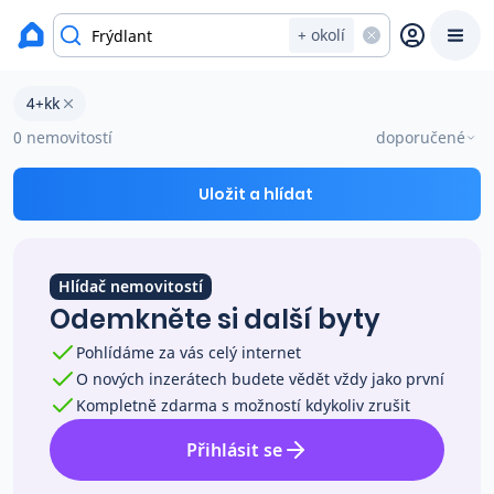
okres Liberec
+ okolí
Byty 4+kk na prodej Frýdlant
4+kk
Prodat
Koupit
Ceny
0 nemovitostí
doporučené
Prodej s Reas.cz
Uložit a hlídat
Chytrý odhad ceny
Hlídač nemovitostí
Odemkněte si další byty
Ceny prodaných nemovitostí
Pohlídáme za vás celý internet
O nových inzerátech budete vědět vždy jako první
Okamžitý výkup
Kompletně zdarma s možností kdykoliv zrušit
Přihlásit se
Přehled realitních makléřů