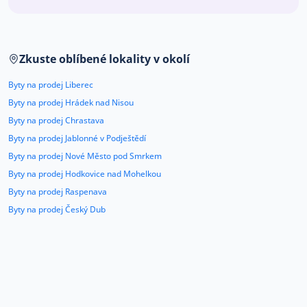
Co říkají naši zákazníci
Zkuste oblíbené lokality v okolí
Blog
O nás
Byty na prodej Liberec
Kariéra
Kontakt
Byty na prodej Hrádek nad Nisou
Byty na prodej Chrastava
Byty na prodej Jablonné v Podještědí
Byty na prodej Nové Město pod Smrkem
Byty na prodej Hodkovice nad Mohelkou
Byty na prodej Raspenava
Byty na prodej Český Dub