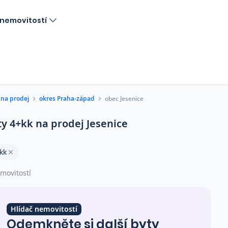
nemovitostí
 na prodej
okres Praha-západ
obec Jesenice
ty 4+kk na prodej Jesenice
kk
movitostí
Hlídač nemovitostí
Odemkněte si další byty