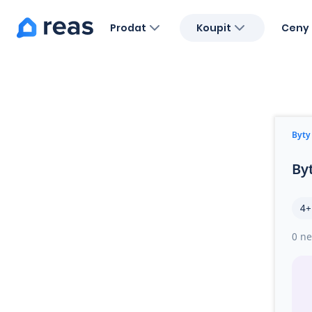
Prodat
Koupit
Ceny 
Blog
O nás
Kariéra
Kontakt
Byty
By
4+
0 ne