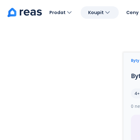
Prodat
Koupit
Ceny 
Blog
O nás
Kariéra
Kontakt
Byty
By
4+
0 ne