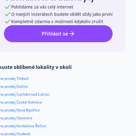
Pohlídáme za vás celý internet
O nových inzerátech budete vědět vždy jako první
Kompletně zdarma s možností kdykoliv zrušit
Přihlásit se
kuste oblíbené lokality v okolí
 na prodej Třeboň
na prodej Dačice
na prodej Suchdol nad Lužnicí
na prodej České Velenice
na prodej Nová Bystřice
na prodej Slavonice
 na prodej Kardašova Řečice
 na prodej Studená