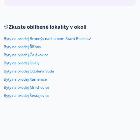
Co říkají naši zákazníci
Zkuste oblíbené lokality v okolí
Blog
O nás
Byty na prodej Brandýs nad Labem-Stará Boleslav
Kariéra
Kontakt
Byty na prodej Říčany
Byty na prodej Čelákovice
Byty na prodej Úvaly
Byty na prodej Odolena Voda
Byty na prodej Kamenice
Byty na prodej Mnichovice
Byty na prodej Šestajovice