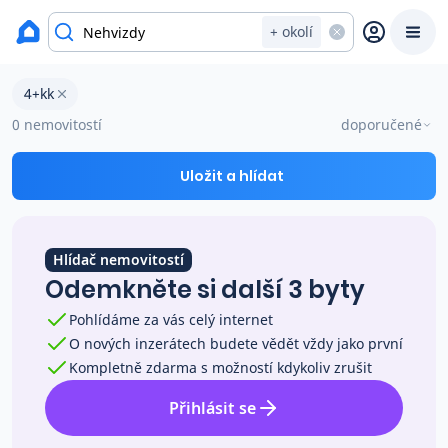
okres Praha-východ
+ okolí
Byty 4+kk na prodej Nehvizdy
4+kk
Prodat
Koupit
Ceny
0 nemovitostí
doporučené
Prodej s Reas.cz
Uložit a hlídat
Chytrý odhad ceny
Hlídač nemovitostí
Odemkněte si další 3 byty
Ceny prodaných nemovitostí
Pohlídáme za vás celý internet
O nových inzerátech budete vědět vždy jako první
Okamžitý výkup
Kompletně zdarma s možností kdykoliv zrušit
Přihlásit se
Přehled realitních makléřů