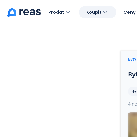
Prodat
Koupit
Ceny 
Blog
O nás
Kariéra
Kontakt
Byty
By
4+
4 ne