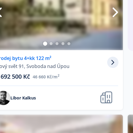
rodej bytu 4+kk 122 m²
ový svět 91, Svoboda nad Úpou
 692 500 Kč
2
46 660 Kč/m
Libor Kalkus