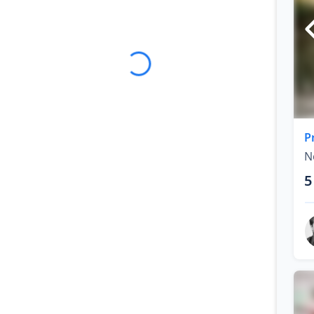
P
N
5