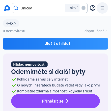
okres Olomouc
+ okolí
Byty 4+kk na prodej Uničov
4+kk
Prodat
Koupit
Ceny
0 nemovitostí
doporučené
Prodej s Reas.cz
Uložit a hlídat
Chytrý odhad ceny
Hlídač nemovitostí
Odemkněte si další byty
Ceny prodaných nemovitostí
Pohlídáme za vás celý internet
O nových inzerátech budete vědět vždy jako první
Okamžitý výkup
Kompletně zdarma s možností kdykoliv zrušit
Přihlásit se
Přehled realitních makléřů