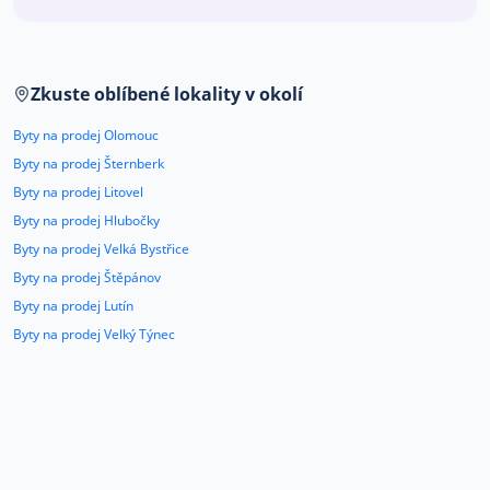
Co říkají naši zákazníci
Zkuste oblíbené lokality v okolí
Blog
O nás
Byty na prodej Olomouc
Kariéra
Kontakt
Byty na prodej Šternberk
Byty na prodej Litovel
Byty na prodej Hlubočky
Byty na prodej Velká Bystřice
Byty na prodej Štěpánov
Byty na prodej Lutín
Byty na prodej Velký Týnec