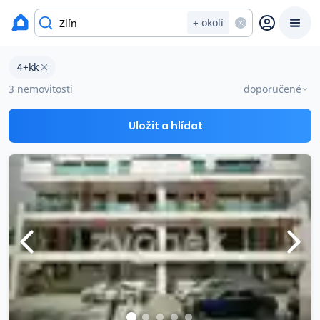
okres Zlín
+ okolí
Byty 4+kk na prodej Zlín
4+kk
Prodat
Koupit
Ceny
3 nemovitosti
doporučené
Prodej s Reas.cz
Uložit a hlídat
Chytrý odhad ceny
Ceny prodaných nemovitostí
Okamžitý výkup
Přehled realitních makléřů