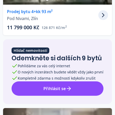
Co říkají naši zákazníci
Prodej bytu 4+kk 93 m²
Pod Nivami, Zlín
Blog
11 799 000 Kč
2
126 871 Kč/m
O nás
Kariéra
Kontakt
Hlídač nemovitostí
Odemkněte si dalších 9 bytů
Pohlídáme za vás celý internet
O nových inzerátech budete vědět vždy jako první
Kompletně zdarma s možností kdykoliv zrušit
Přihlásit se