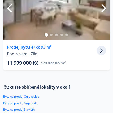
Prodej bytu 4+kk 93 m²
Pod Nivami, Zlín
11 999 000 Kč
2
129 022 Kč/m
Zkuste oblíbené lokality v okolí
Byty na prodej Otrokovice
Byty na prodej Napajedla
Byty na prodej Slavičín