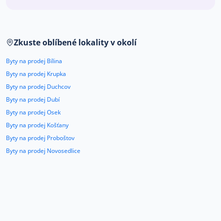
Co říkají naši zákazníci
Zkuste oblíbené lokality v okolí
Blog
O nás
Byty na prodej Bílina
Kariéra
Kontakt
Byty na prodej Krupka
Byty na prodej Duchcov
Byty na prodej Dubí
Byty na prodej Osek
Byty na prodej Košťany
Byty na prodej Proboštov
Byty na prodej Novosedlice