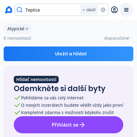
okres Teplice
+ okolí
Atypické byty na prodej Teplice
Atypické
Prodat
Koupit
Ceny
0 nemovitostí
doporučené
Prodej s Reas.cz
Uložit a hlídat
Chytrý odhad ceny
Hlídač nemovitostí
Odemkněte si další byty
Ceny prodaných nemovitostí
Pohlídáme za vás celý internet
O nových inzerátech budete vědět vždy jako první
Okamžitý výkup
Kompletně zdarma s možností kdykoliv zrušit
Přihlásit se
Přehled realitních makléřů