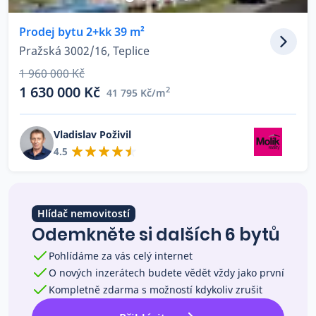
Co říkají naši zákazníci
Prodej bytu 2+kk 39 m²
Pražská 3002/16, Teplice
Blog
1 960 000 Kč
O nás
1 630 000 Kč
2
41 795 Kč/m
Kariéra
Kontakt
Vladislav Poživil
4.5
Hlídač nemovitostí
Odemkněte si dalších 6 bytů
Pohlídáme za vás celý internet
O nových inzerátech budete vědět vždy jako první
Kompletně zdarma s možností kdykoliv zrušit