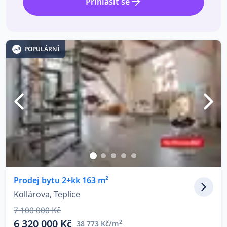
Přihlásit se
POPULÁRNÍ
Prodej bytu 2+kk 163 m²
Kollárova, Teplice
7 100 000 Kč
6 320 000 Kč
2
38 773 Kč/m