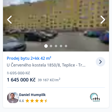
Prodej bytu 2+kk 42 m²
U Červeného kostela 1850/8, Teplice - Trnovany
1 695 000 Kč
1 645 000 Kč
2
39 167 Kč/m
Daniel Humplík
4.6