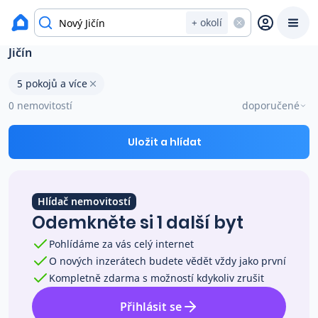
Byty na prodej
+ okolí
Byty 5 pokojů a více na prodej v okresu Nový
Jičín
Prodat
Koupit
Ceny
5 pokojů a více
0 nemovitostí
doporučené
Prodej s Reas.cz
Uložit a hlídat
Chytrý odhad ceny
Hlídač nemovitostí
Ceny prodaných nemovitostí
Odemkněte si 1 další byt
Pohlídáme za vás celý internet
Okamžitý výkup
O nových inzerátech budete vědět vždy jako první
Kompletně zdarma s možností kdykoliv zrušit
Přehled realitních makléřů
Přihlásit se