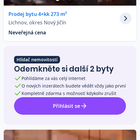
Co říkají naši zákazníci
Prodej bytu 4+kk 273 m²
Lichnov, okres Nový Jičín
Blog
Neveřejná cena
O nás
Kariéra
Kontakt
Hlídač nemovitostí
Odemkněte si další 2 byty
Pohlídáme za vás celý internet
O nových inzerátech budete vědět vždy jako první
Kompletně zdarma s možností kdykoliv zrušit
Přihlásit se