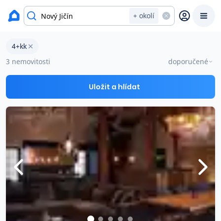
Byty na prodej
+ okolí
Byty 4+kk na prodej v okresu Nový Jičín
4+kk
Prodat
Koupit
Ceny
3 nemovitosti
doporučené
Prodej s Reas.cz
Uložit a hlídat
Chytrý odhad ceny
Ceny prodaných nemovitostí
Okamžitý výkup
Přehled realitních makléřů