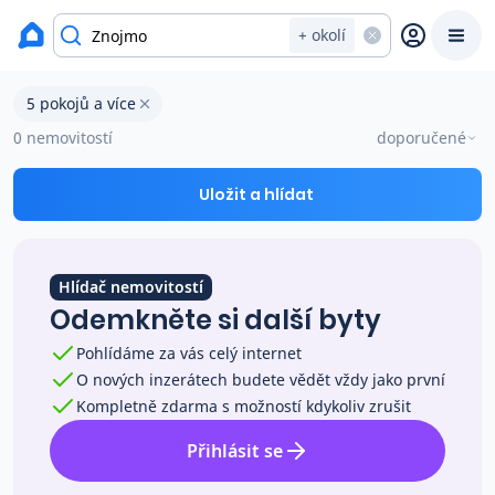
Byty na prodej
+ okolí
Byty 5 pokojů a více na prodej v okresu Znojmo
5 pokojů a více
Prodat
Koupit
Ceny
0 nemovitostí
doporučené
Prodej s Reas.cz
Uložit a hlídat
Chytrý odhad ceny
Hlídač nemovitostí
Odemkněte si další byty
Ceny prodaných nemovitostí
Pohlídáme za vás celý internet
O nových inzerátech budete vědět vždy jako první
Okamžitý výkup
Kompletně zdarma s možností kdykoliv zrušit
Přihlásit se
Přehled realitních makléřů