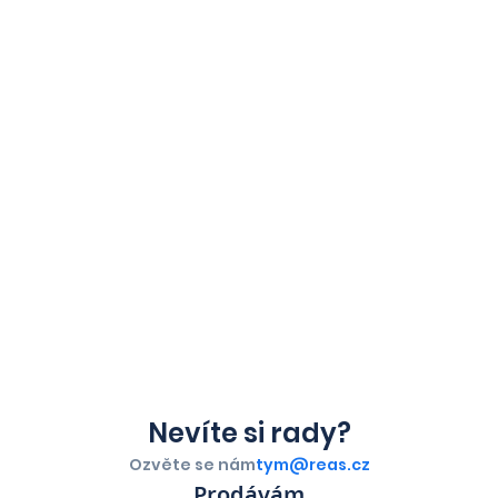
Nevíte si rady?
Ozvěte se nám
tym@reas.cz
Prodávám