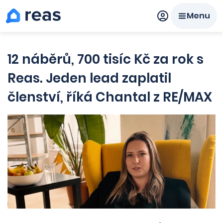
Menu
Prodat
Koupit
Ceny
12 náběrů, 700 tisíc Kč za rok s
Reas. Jeden lead zaplatil
Prodej s Reas.cz
členství, říká Chantal z RE/MAX
Chytrý odhad ceny
Ceny prodaných nemovitostí
Okamžitý výkup
Přehled realitních makléřů