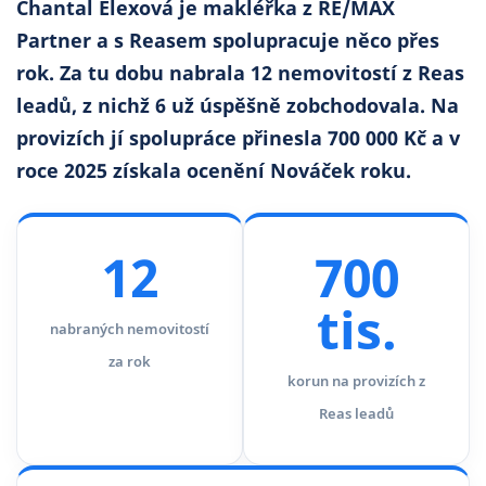
Chantal Elexová je makléřka z RE/MAX
Co říkají naši zákazníci
Partner a s Reasem spolupracuje něco přes
rok. Za tu dobu nabrala 12 nemovitostí z Reas
leadů, z nichž 6 už úspěšně zobchodovala. Na
Blog
O nás
provizích jí spolupráce přinesla 700 000 Kč a v
Kariéra
Kontakt
roce 2025 získala ocenění Nováček roku.
12
700
tis.
nabraných nemovitostí
za rok
korun na provizích z
Reas leadů