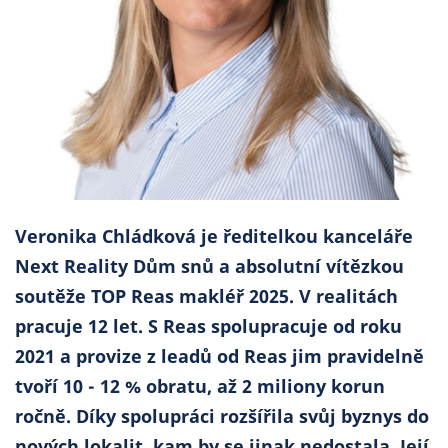
Co říkají naši zákazníci
Blog
O nás
Kariéra
Kontakt
Veronika Chládková je ředitelkou kanceláře
Next Reality Dům snů a absolutní vítězkou
soutěže TOP Reas makléř 2025. V realitách
pracuje 12 let. S Reas spolupracuje od roku
2021 a provize z leadů od Reas jim pravidelně
tvoří 10 - 12 % obratu, až 2 miliony korun
ročně. Díky spolupráci rozšířila svůj byznys do
nových lokalit, kam by se jinak nedostala. Její