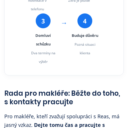
Notifikace v
Zítra je pozdě
telefonu
3
4
→
Domluví
Buduje důvěru
schůzku
Pozná situaci
Dva termíny na
klienta
výběr
Rada pro makléře: Běžte do toho,
s kontakty pracujte
Pro makléře, kteří zvažují spolupráci s Reas, má
jasný vzkaz.
Dejte tomu čas a pracujte s