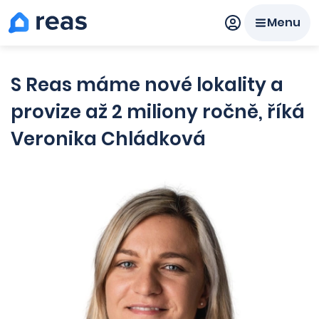
Menu
Prodat
Koupit
Ceny
S Reas máme nové lokality a
provize až 2 miliony ročně, říká
Prodej s Reas.cz
Veronika Chládková
Chytrý odhad ceny
Ceny prodaných nemovitostí
Okamžitý výkup
Přehled realitních makléřů