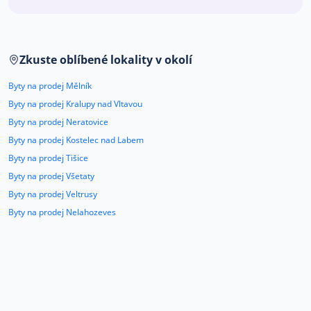
Co říkají naši zákazníci
Zkuste oblíbené lokality v okolí
Blog
O nás
Byty na prodej Mělník
Kariéra
Kontakt
Byty na prodej Kralupy nad Vltavou
Byty na prodej Neratovice
Byty na prodej Kostelec nad Labem
Byty na prodej Tišice
Byty na prodej Všetaty
Byty na prodej Veltrusy
Byty na prodej Nelahozeves