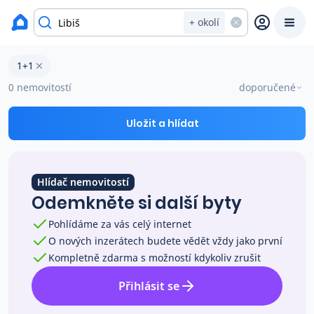
okres Mělník
+ okolí
Byty 1+1 na prodej Libiš
1+1
Prodat
Koupit
Ceny
0 nemovitostí
doporučené
Prodej s Reas.cz
Uložit a hlídat
Chytrý odhad ceny
Hlídač nemovitostí
Odemkněte si další byty
Ceny prodaných nemovitostí
Pohlídáme za vás celý internet
O nových inzerátech budete vědět vždy jako první
Okamžitý výkup
Kompletně zdarma s možností kdykoliv zrušit
Přihlásit se
Přehled realitních makléřů