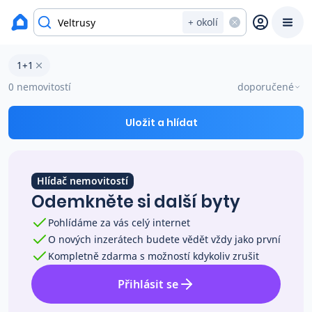
okres Mělník
+ okolí
Byty 1+1 na prodej Veltrusy
1+1
Prodat
Koupit
Ceny
0 nemovitostí
doporučené
Prodej s Reas.cz
Uložit a hlídat
Chytrý odhad ceny
Hlídač nemovitostí
Odemkněte si další byty
Ceny prodaných nemovitostí
Pohlídáme za vás celý internet
O nových inzerátech budete vědět vždy jako první
Okamžitý výkup
Kompletně zdarma s možností kdykoliv zrušit
Přihlásit se
Přehled realitních makléřů