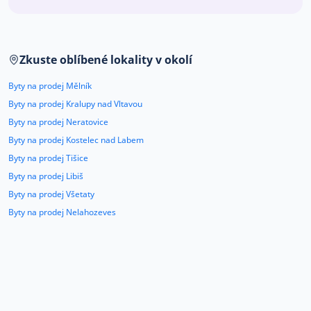
Co říkají naši zákazníci
Zkuste oblíbené lokality v okolí
Blog
O nás
Byty na prodej Mělník
Kariéra
Kontakt
Byty na prodej Kralupy nad Vltavou
Byty na prodej Neratovice
Byty na prodej Kostelec nad Labem
Byty na prodej Tišice
Byty na prodej Libiš
Byty na prodej Všetaty
Byty na prodej Nelahozeves