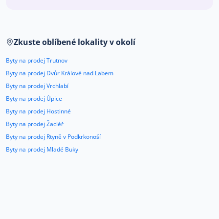
Co říkají naši zákazníci
Zkuste oblíbené lokality v okolí
Blog
O nás
Byty na prodej Trutnov
Kariéra
Kontakt
Byty na prodej Dvůr Králové nad Labem
Byty na prodej Vrchlabí
Byty na prodej Úpice
Byty na prodej Hostinné
Byty na prodej Žacléř
Byty na prodej Rtyně v Podkrkonoší
Byty na prodej Mladé Buky