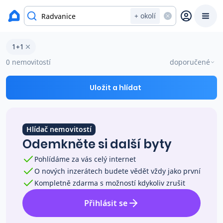
okres Trutnov
+ okolí
Byty 1+1 na prodej Radvanice
1+1
Prodat
Koupit
Ceny
0 nemovitostí
doporučené
Prodej s Reas.cz
Uložit a hlídat
Chytrý odhad ceny
Hlídač nemovitostí
Odemkněte si další byty
Ceny prodaných nemovitostí
Pohlídáme za vás celý internet
O nových inzerátech budete vědět vždy jako první
Okamžitý výkup
Kompletně zdarma s možností kdykoliv zrušit
Přihlásit se
Přehled realitních makléřů