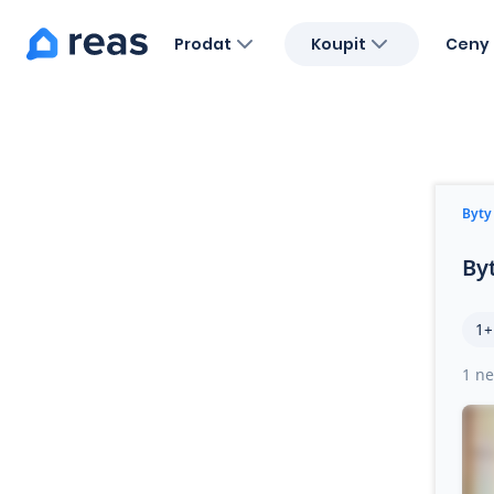
Prodat
Koupit
Ceny 
Blog
O nás
Kariéra
Kontakt
Byty
By
1+
1 ne