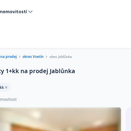
nemovitostí
 na prodej
okres Vsetín
obec Jablůnka
ty 1+kk na prodej Jablůnka
kk
movitost