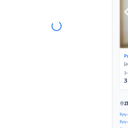
P
J
3
3
Z
Byty 
Byty 