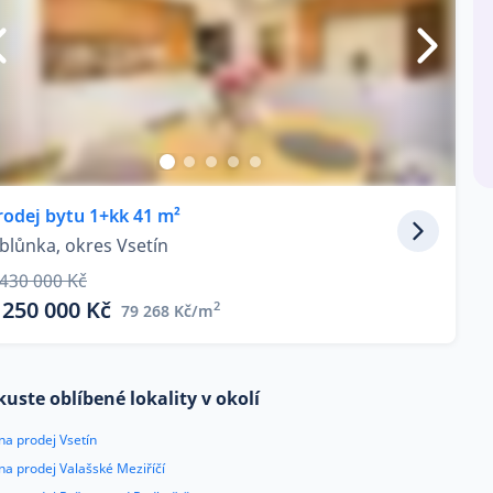
rodej bytu 1+kk 41 m²
ablůnka, okres Vsetín
 430 000 Kč
 250 000 Kč
2
79 268 Kč/m
kuste oblíbené lokality v okolí
na prodej Vsetín
na prodej Valašské Meziříčí