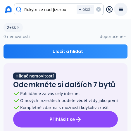
okres Semily
+ okolí
Byty 2+kk na prodej Rokytnice nad Jizerou
2+kk
Prodat
Koupit
Ceny
0 nemovitostí
doporučené
Prodej s Reas.cz
Uložit a hlídat
Chytrý odhad ceny
Hlídač nemovitostí
Odemkněte si dalších 7 bytů
Ceny prodaných nemovitostí
Pohlídáme za vás celý internet
O nových inzerátech budete vědět vždy jako první
Okamžitý výkup
Kompletně zdarma s možností kdykoliv zrušit
Přihlásit se
Přehled realitních makléřů