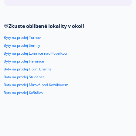
Co říkají naši zákazníci
Zkuste oblíbené lokality v okolí
Blog
O nás
Byty na prodej Turnov
Kariéra
Kontakt
Byty na prodej Semily
Byty na prodej Lomnice nad Popelkou
Byty na prodej Jilemnice
Byty na prodej Horní Branná
Byty na prodej Studenec
Byty na prodej Mírová pod Kozákovem
Byty na prodej Košťálov