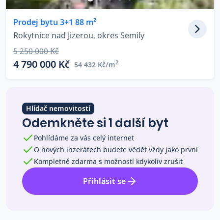
Co říkají naši zákazníci
Prodej bytu 3+1 88 m²
Rokytnice nad Jizerou, okres Semily
Blog
5 250 000 Kč
O nás
4 790 000 Kč
2
54 432 Kč/m
Kariéra
Kontakt
Hlídač nemovitostí
Odemkněte si 1 další byt
Pohlídáme za vás celý internet
O nových inzerátech budete vědět vždy jako první
Kompletně zdarma s možností kdykoliv zrušit
Přihlásit se