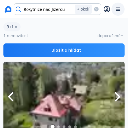
okres Semily
+ okolí
Byty 3+1 na prodej Rokytnice nad Jizerou
3+1
Prodat
Koupit
Ceny
1 nemovitost
doporučené
Prodej s Reas.cz
Uložit a hlídat
Chytrý odhad ceny
Ceny prodaných nemovitostí
Okamžitý výkup
Přehled realitních makléřů