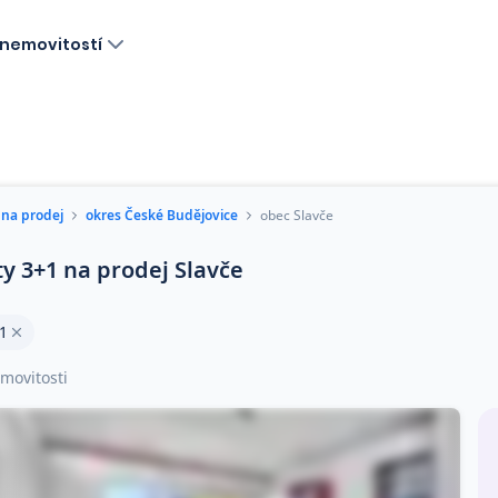
nemovitostí
 na prodej
okres České Budějovice
obec Slavče
ty 3+1 na prodej Slavče
1
movitosti