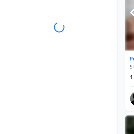
P
S
1