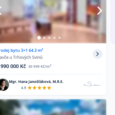
rodej bytu 3+1 64.3 m²
lavče u Trhových Svinů
 990 000 Kč
2
30 949 Kč/m
Mgr. Hana Janošťáková, M.R.E.
4.9